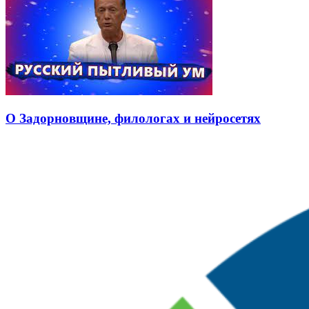
О Задорновщине, филологах и нейросетях