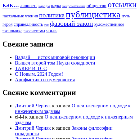
отсылки
как...
общество
личность
наука
народы
нейромеханика
публицистика
политика
пасхальные чтения
путь
фазовый закон
героя
справедливость
художественное
тсс
язык
экономика
экосистемы
Свежие записи
Валдай — исток мировой революции
Вышел второй том Науки складности
ТАКЕР И ТСС
С Новым, 2024 Годом!
Арифметика и нумерология
Свежие комментарии
Дмитрий Черняк
к записи
О неинженерном подходе к
инженерным задачам
el-l-l
к записи
О неинженерном подходе к инженерным
задачам
Дмитрий Черняк
к записи
Законы философии
складности