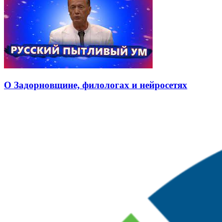
О Задорновщине, филологах и нейросетях