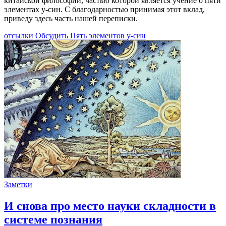
китайской философии, частью которой является учение о пяти
элементах у-син. С благодарностью принимая этот вклад,
приведу здесь часть нашей переписки.
отсылки
Обсудить
Пять элементов у-син
Заметки
И снова про место науки складности в
системе познания