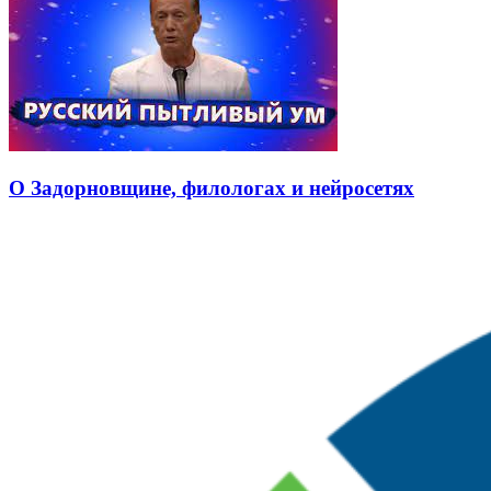
О Задорновщине, филологах и нейросетях