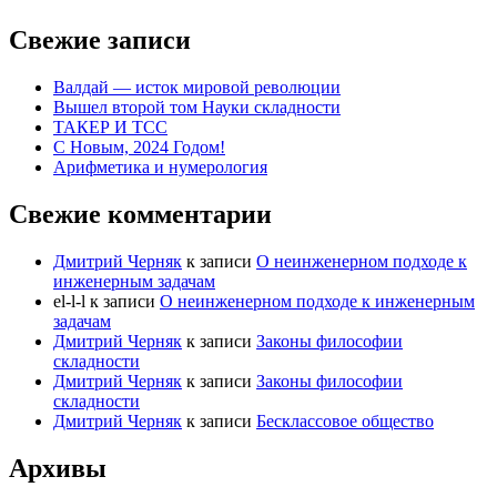
Свежие записи
Валдай — исток мировой революции
Вышел второй том Науки складности
ТАКЕР И ТСС
С Новым, 2024 Годом!
Арифметика и нумерология
Свежие комментарии
Дмитрий Черняк
к записи
О неинженерном подходе к
инженерным задачам
el-l-l
к записи
О неинженерном подходе к инженерным
задачам
Дмитрий Черняк
к записи
Законы философии
складности
Дмитрий Черняк
к записи
Законы философии
складности
Дмитрий Черняк
к записи
Бесклассовое общество
Архивы