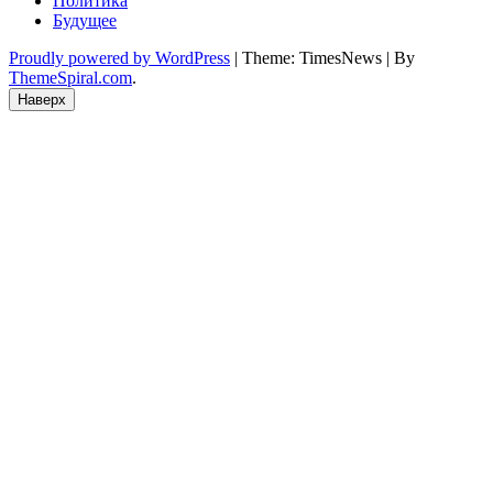
Политика
Будущее
Proudly powered by WordPress
|
Theme: TimesNews
|
By
ThemeSpiral.com
.
Наверх