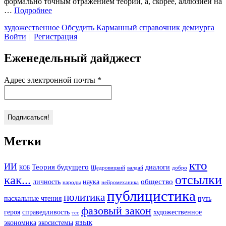
формально точным отражением теории, а, скорее, аллюзией на
…
Подробнее
художественное
Обсудить
Карманный справочник демиурга
Войти
|
Регистрация
Еженедельный дайджест
Адрес электронной почты
*
Метки
кто
ИИ
Теория будущего
диалоги
КОБ
Щедровицкий
валдай
добро
отсылки
как...
общество
личность
наука
народы
нейромеханика
публицистика
политика
пасхальные чтения
путь
фазовый закон
героя
справедливость
художественное
тсс
язык
экономика
экосистемы