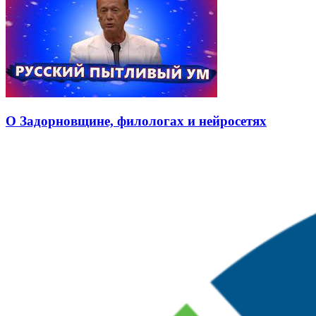
О Задорновщине, филологах и нейросетях