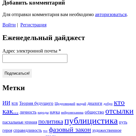
Добавить комментарий
Для отправки комментария вам необходимо
авторизоваться
.
Войти
|
Регистрация
Еженедельный дайджест
Адрес электронной почты
*
Метки
кто
ИИ
Теория будущего
диалоги
КОБ
Щедровицкий
валдай
добро
отсылки
как...
общество
личность
наука
народы
нейромеханика
публицистика
политика
пасхальные чтения
путь
фазовый закон
героя
справедливость
художественное
тсс