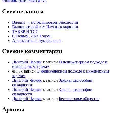
язык
экономика
экосистемы
Свежие записи
Валдай — исток мировой революции
Вышел второй том Науки складности
ТАКЕР И ТСС
С Новым, 2024 Годом!
Арифметика и нумерология
Свежие комментарии
Дмитрий Черняк
к записи
О неинженерном подходе к
инженерным задачам
el-l-l
к записи
О неинженерном подходе к инженерным
задачам
Дмитрий Черняк
к записи
Законы философии
складности
Дмитрий Черняк
к записи
Законы философии
складности
Дмитрий Черняк
к записи
Бесклассовое общество
Архивы