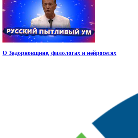
О Задорновщине, филологах и нейросетях