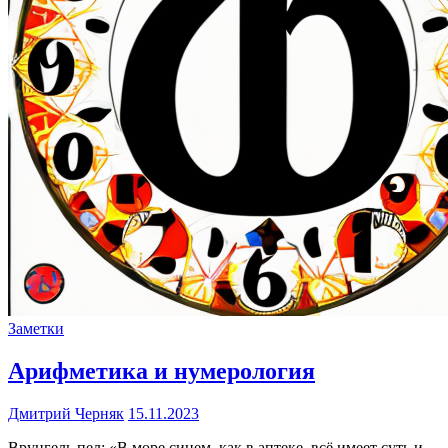
Заметки
Арифметика и нумерология
Дмитрий Черняк
15.11.2023
Врунгель пел: «В море синем, как в аптеке, всё имеет суть и