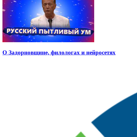
О Задорновщине, филологах и нейросетях