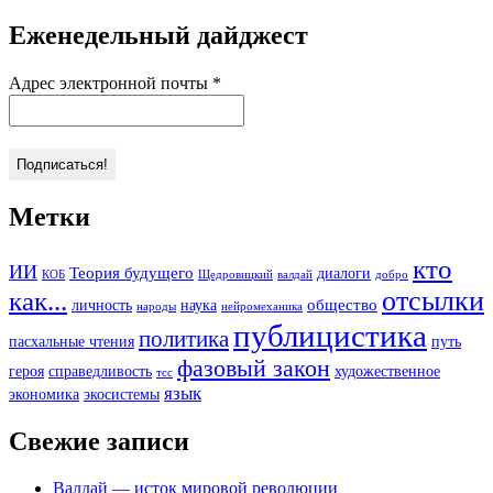
Еженедельный дайджест
Адрес электронной почты
*
Метки
кто
ИИ
Теория будущего
диалоги
КОБ
Щедровицкий
валдай
добро
отсылки
как...
общество
личность
наука
народы
нейромеханика
публицистика
политика
пасхальные чтения
путь
фазовый закон
героя
справедливость
художественное
тсс
язык
экономика
экосистемы
Свежие записи
Валдай — исток мировой революции