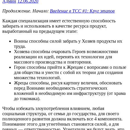
Админ
12.06.2020
Продолжение. Начало:
Введение в ТСС #1: Круг этапов
Каждая специализация имеет естественную способность
забирать и использовать в качестве ресурса продукт,
выработанный на предыдущем этапе:
Воины способны силой забрать у Хозяев продукты их
труда.
Хозяева способны очаровать Героев возможностями
реализации их идей, перенять их технологии для
массового производства и повторения.
Герои способны прийти к Жрецам с вопросами о пользе
для общества и унести с собой их теории для создания
множества технологий.
Жрецы способны, рисуя картину величия, обосновать
перед Воинами необходимость стратегических
вложений в необходимую им инфраструктуру (от храма
до токомака).
Чтобы избежать злоупотребления влиянием, любая
социальная структура, от семьи до государства, для своего
полноценного развития должна включать все 4 компонента.
Понимание этого для угнетённых становится силой, а для
равных — ответственностью. Угнетатели же будут знать, что