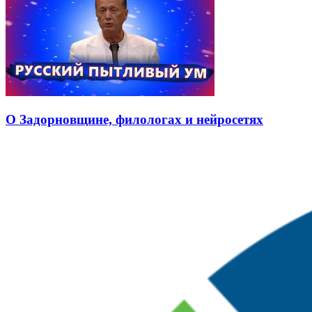
О Задорновщине, филологах и нейросетях