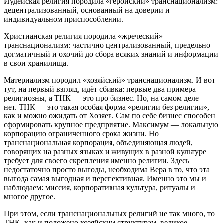
Иудейская религия породила «геройский» транснационализм:
децентрализованный, основанный на доверии и
индивидуальном приспособлении.
Христианская религия породила «жреческий»
транснационализм: частично централизованный, предельно
догматичный и охочий до сбора всяких знаний и информации
в свои хранилища.
Материализм породил «хозяйский» транснационализм. И вот
тут, на первый взгляд, идёт сбивка: первые два примера
религиозны, а ТНК — это про бизнес. Но, на самом деле —
нет. ТНК — это такая особая форма «религии без религии»,
как и можно ожидать от Хозяев. Сам по себе бизнес способен
сформировать крупное предприятие. Максимум — локальную
корпорацию ограниченного срока жизни. Но
транснациональная корпорация, объединяющая людей,
говорящих на разных языках и живущих в разной культуре
требует для своего скрепления именно религии. Здесь
недостаточно просто выгоды, необходима Вера в то, что эта
выгода самая выгодная и перспективная. Именно это мы и
наблюдаем: миссия, корпоративная культура, ритуалы и
многое другое.
При этом, если транснациональных религий не так много, то
ТНК, как и положено хозяйским структурам, великое