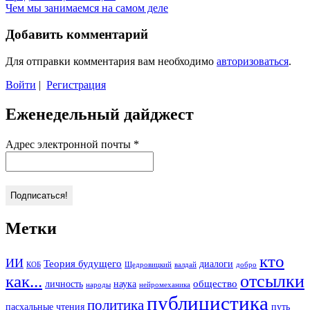
Чем мы занимаемся на самом деле
Добавить комментарий
Для отправки комментария вам необходимо
авторизоваться
.
Войти
|
Регистрация
Еженедельный дайджест
Адрес электронной почты
*
Метки
кто
ИИ
Теория будущего
диалоги
КОБ
Щедровицкий
валдай
добро
отсылки
как...
общество
личность
наука
народы
нейромеханика
публицистика
политика
пасхальные чтения
путь