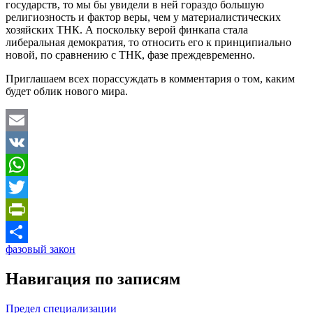
государств, то мы бы увидели в ней гораздо большую
религиозность и фактор веры, чем у материалистических
хозяйских ТНК. А поскольку верой финкапа стала
либеральная демократия, то относить его к принципиально
новой, по сравнению с ТНК, фазе преждевременно.
Приглашаем всех порассуждать в комментария о том, каким
будет облик нового мира.
Email
VK
WhatsApp
Twitter
PrintFriendly
фазовый закон
Отправить
Навигация по записям
Предел специализации