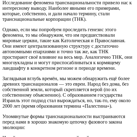
Исследование феномена транснациональности привело нас к
интересному выводу. Наиболее явными его примерами,
которые, собственно, и дали начало термину, стали
транснациональные корпорации (ТНК).
Однако, если мы попробуем проследить генезис этого
феномена, то мы обнаружим, что им предшествовали
мировые церкви, такие как Католическая и Православная.
Они имеют централизованную структуру с достаточно
автономными епархиями и точно так же, как ТНК
простирают своё влияние на весь мир. Аналогично ТНК, они
многоукладны и могут приспосабливаться к кормящему
ландшафту в конкретном регионе и периоде времени.
Заглядывая вглубь времён, мы можем обнаружить ещё более
древних транснационалов — это евреи. Народ без дома, без
собственной земли, который скрепляется верой (по их
собственному объяснению). С образованием государства
Израиль этот подход стал вырождаться, но, так-то, ему около
2000 лет (время образования термина «Палестина»).
Упомянутые формы транснациональности выстраиваются
перед нами в хорошо знакомую цепочку фазового закона
эволюции: