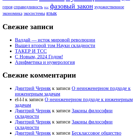
фазовый закон
героя
справедливость
художественное
тсс
язык
экономика
экосистемы
Свежие записи
Валдай — исток мировой революции
Вышел второй том Науки складности
ТАКЕР И ТСС
С Новым, 2024 Годом!
Арифметика и нумерология
Свежие комментарии
Дмитрий Черняк
к записи
О неинженерном подходе к
инженерным задачам
el-l-l
к записи
О неинженерном подходе к инженерным
задачам
Дмитрий Черняк
к записи
Законы философии
складности
Дмитрий Черняк
к записи
Законы философии
складности
Дмитрий Черняк
к записи
Бесклассовое общество