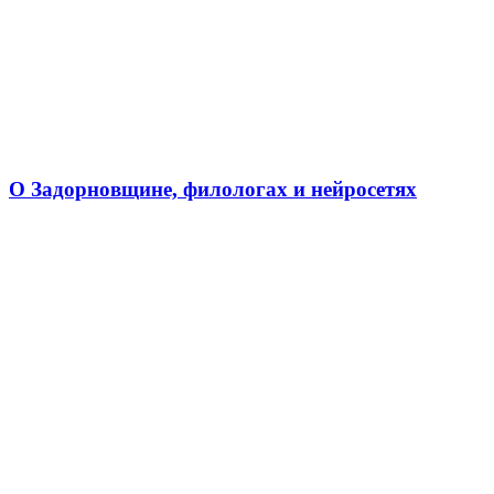
О Задорновщине, филологах и нейросетях