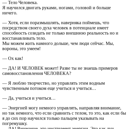
— Тело Человека.
Я научился двигать руками, ногами, головой и больше
ничего.
— Хотя, если поразмышлять, наверняка поймешь, что
посредством своего духа человек в потенциале имеет
способность созидать не только внешнюю реальность но и
восстанавливать тело.
Мы можем жить намного дольше, чем люди сейчас. Мы,
вороны, это умеем!
— Ох как!
— ДА! И ЧЕЛОВЕК может! Разве ты не знаешь примеров
самовосстановления ЧЕЛОВЕКА?
— Я люблю творчество, но управлять этим водным
чувственным потоком еще учиться и учиться…
— Да, учиться и учиться…
— Энергией могу немного управлять, направляя внимание,
но так немного, что если сравнить с телом, то это, как если бы
я до сих пор научился только пальцем указывать на
погремушку.
— ДА! Внимание, это инструмент энергии. Это как луч