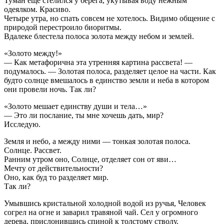
Туман еще стелился у берега, укутывая воду нежным
одеялком. Красиво.
Четыре утра, но спать совсем не хотелось. Видимо общение с
природой перестроило биоритмы.
Вдалеке блестела полоса золота между небом и землей.
«Золото между!»
— Как метафорична эта утренняя картина рассвета! —
подумалось. — Золотая полоса, разделяет целое на части. Как
будто солнце вмешалось в единство земли и неба в котором
они провели ночь. Так ли?
«Золото мешает единству души и тела…»
— Это ли послание, ты мне хочешь дать, мир?
Исследую.
Земля и небо, а между ними — тонкая золотая полоса.
Солнце. Рассвет.
Ранним утром оно, Cолнце, отделяет сон от яви…
Мечту от действительности?
Оно, как буд то разделяет мир.
Так ли?
Умывшись кристальной холодной водой из ручья, Человек
согрел на огне и заварил травяной чай. Сел у огромного
дерева, прислонившись спиной к толстому стволу.