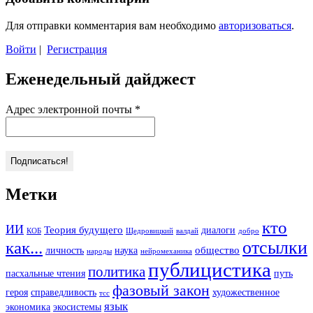
Для отправки комментария вам необходимо
авторизоваться
.
Войти
|
Регистрация
Еженедельный дайджест
Адрес электронной почты
*
Метки
кто
ИИ
Теория будущего
диалоги
КОБ
Щедровицкий
валдай
добро
отсылки
как...
общество
личность
наука
народы
нейромеханика
публицистика
политика
пасхальные чтения
путь
фазовый закон
героя
справедливость
художественное
тсс
язык
экономика
экосистемы