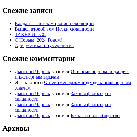
Свежие записи
Валдай — исток мировой революции
Вышел второй том Науки складности
ТАКЕР И ТСС
С Новым, 2024 Годом!
Арифметика и нумерология
Свежие комментарии
Дмитрий Черняк
к записи
О неинженерном подходе к
инженерным задачам
el-l-l
к записи
О неинженерном подходе к инженерным
задачам
Дмитрий Черняк
к записи
Законы философии
складности
Дмитрий Черняк
к записи
Законы философии
складности
Дмитрий Черняк
к записи
Бесклассовое общество
Архивы