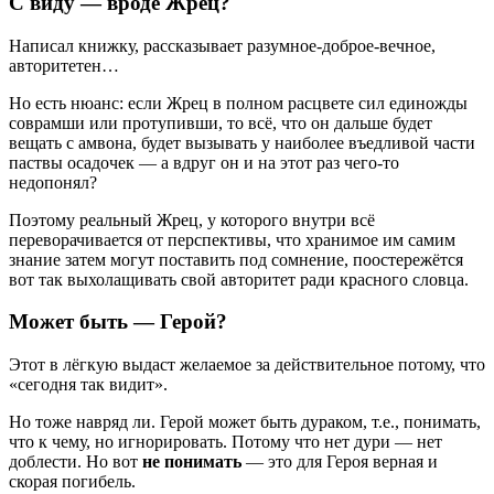
С виду — вроде Жрец?
Написал книжку, рассказывает разумное-доброе-вечное,
авторитетен…
Но есть нюанс: если Жрец в полном расцвете сил единожды
соврамши или протупивши, то всё, что он дальше будет
вещать с амвона, будет вызывать у наиболее въедливой части
паствы осадочек — а вдруг он и на этот раз чего-то
недопонял?
Поэтому реальный Жрец, у которого внутри всё
переворачивается от перспективы, что хранимое им самим
знание затем могут поставить под сомнение, поостережётся
вот так выхолащивать свой авторитет ради красного словца.
Может быть — Герой?
Этот в лёгкую выдаст желаемое за действительное потому, что
«сегодня так видит».
Но тоже навряд ли. Герой может быть дураком, т.е., понимать,
что к чему, но игнорировать. Потому что нет дури — нет
доблести. Но вот
не понимать
— это для Героя верная и
скорая погибель.