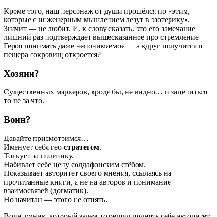
Кроме того, наш персонаж от души прошёлся по «этим,
которые с инженерным мышлением лезут в эзотерику».
Значит — не любит. И, к слову сказать, это его замечание
лишний раз подтверждает вышесказанное про стремление
Героя понимать даже непонимаемое — а вдруг получится и
пещера сокровищ откроется?
Хозяин?
Существенных маркеров, вроде бы, не видно… и зацепиться-
то не за что.
Воин?
Давайте присмотримся…
Именует себя гео-
стратегом
.
Толкует за политику.
Набивает себе цену солдафонским стёбом.
Показывает авторитет своего мнения, ссылаясь на
прочитанные книги, а не на авторов и понимание
взаимосвязей (догматик).
Но начитан — этого не отнять.
Воин-умник, который зачем-то решил поднять себе авторитет,