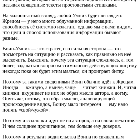
называя священные тексты простоватыми стишками.
На малоопытный взгляд, любой Умник будет выглядеть
Жрецом — у него много обдуманной информации,
способность её системно излагать, однако мы с вами видим,
что цели и способ использования информации бывают
разные.
Воин-Умник — это стратег, его сильная сторона — это
посмотреть на ситуацию и рассказать, как правильно из неё
выскочить. Выяснять, почему эта ситуация сложилась, а, тем
более, задаваться вопросом этимологии действующих лиц ему
некогда: пока он будет этим маяться, он проиграет битву.
Поэтому за такими сведениями Воин обычно идёт к Жрецам.
Иногда — вживую, а нынче, чаще — читает книжки. И, читая
книжки, вкуривает из них не образ мысли автора, а догму.
Опять же, потому, что образ мысли, анализирующей
происхождение видов, Воину мало интересен — ему надо
понять «свой/чужой».
Поэтому и ссылочки идут не на авторов, а на слово печатное.
И чем солиднее прочитанное, тем больше ему доверия.
Поэтому и результат водительства Воина по священным