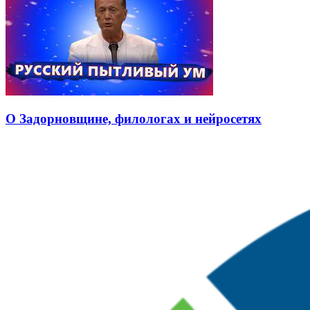
О Задорновщине, филологах и нейросетях