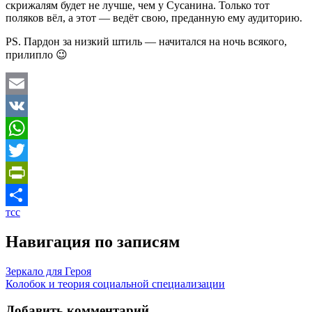
скрижалям будет не лучше, чем у Сусанина. Только тот
поляков вёл, а этот — ведёт свою, преданную ему аудиторию.
PS. Пардон за низкий штиль — начитался на ночь всякого,
прилипло 😉
Email
VK
WhatsApp
Twitter
PrintFriendly
тсс
Отправить
Навигация по записям
Зеркало для Героя
Колобок и теория социальной специализации
Добавить комментарий