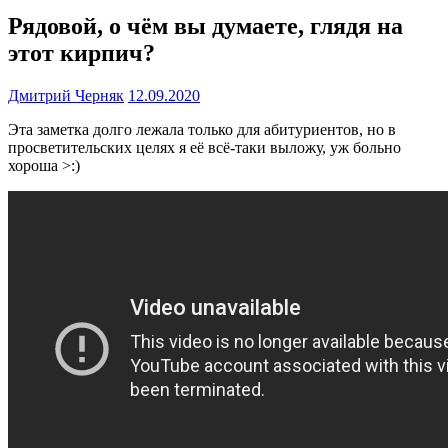
Рядовой, о чём вы думаете, глядя на
этот кирпич?
Дмитрий Черняк
12.09.2020
Эта заметка долго лежала только для абитуриентов, но в
просветительских целях я её всё-таки выложу, уж больно
хороша >:)