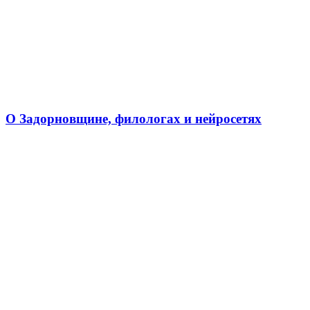
О Задорновщине, филологах и нейросетях