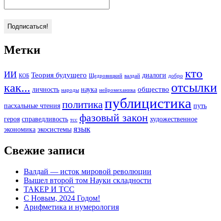
Метки
кто
ИИ
Теория будущего
диалоги
КОБ
Щедровицкий
валдай
добро
отсылки
как...
общество
личность
наука
народы
нейромеханика
публицистика
политика
пасхальные чтения
путь
фазовый закон
героя
справедливость
художественное
тсс
язык
экономика
экосистемы
Свежие записи
Валдай — исток мировой революции
Вышел второй том Науки складности
ТАКЕР И ТСС
С Новым, 2024 Годом!
Арифметика и нумерология