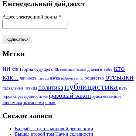
Еженедельный дайджест
Адрес электронной почты
*
Метки
кто
ИИ
Теория будущего
диалоги
КОБ
Щедровицкий
валдай
добро
отсылки
как...
общество
личность
наука
народы
нейромеханика
публицистика
политика
пасхальные чтения
путь
фазовый закон
героя
справедливость
художественное
тсс
язык
экономика
экосистемы
Свежие записи
Валдай — исток мировой революции
Вышел второй том Науки складности