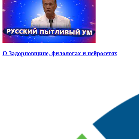
О Задорновщине, филологах и нейросетях