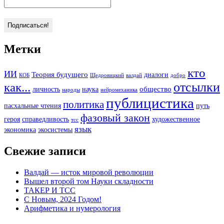
Метки
кто
ИИ
Теория будущего
диалоги
КОБ
Щедровицкий
валдай
добро
отсылки
как...
общество
личность
наука
народы
нейромеханика
публицистика
политика
пасхальные чтения
путь
фазовый закон
героя
справедливость
художественное
тсс
язык
экономика
экосистемы
Свежие записи
Валдай — исток мировой революции
Вышел второй том Науки складности
ТАКЕР И ТСС
С Новым, 2024 Годом!
Арифметика и нумерология