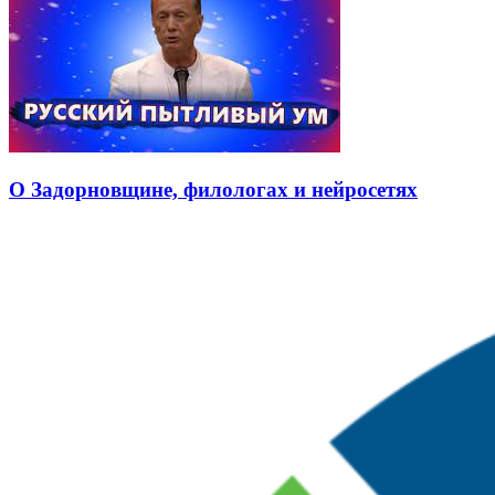
О Задорновщине, филологах и нейросетях